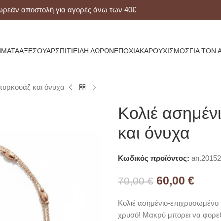
ν αποστολή για αγορές άνω των 40€
ΜΑΤΑ
ΑΞΕΣΟΥΆΡ
ΣΠΊΤΙ
ΕΊΔΗ ΔΏΡΩΝ
ΕΠΟΧΙΑΚΆ
ΡΟΥΧΙΣΜΌΣ
ΓΙΑ ΤΟΝ 
τυρκουάζ και όνυχα
Κολιέ ασημέν
και όνυχα
Κωδικός προϊόντος:
an.20152
60,00
€
70,00
€
Κολιέ ασημένιο-επιχρυσωμένο 
χρυσό! Μακρύ μπορει να φορεθε