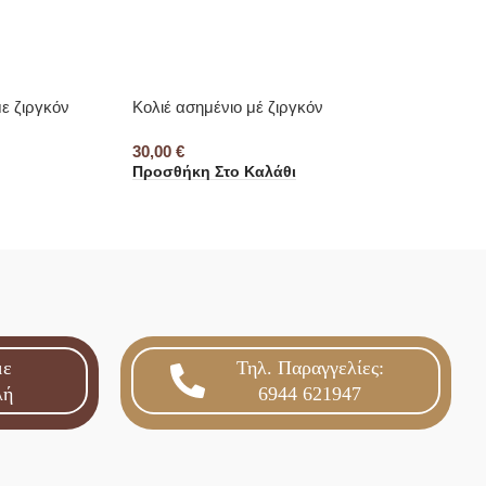
ε ζιργκόν
Κολιέ ασημένιο μέ ζιργκόν
30,00
€
Προσθήκη Στο Καλάθι
με
Τηλ. Παραγγελίες:
λή
6944 621947