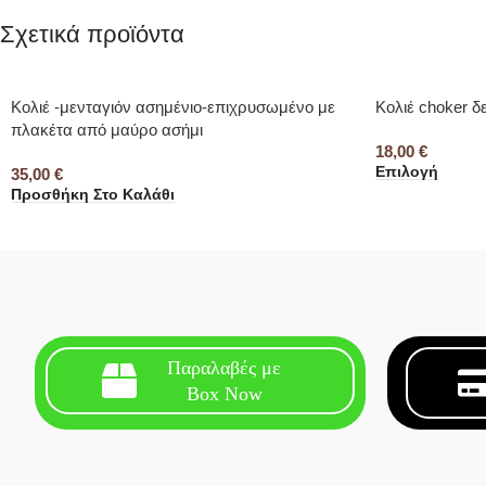
Σχετικά προϊόντα
Κολιέ -μενταγιόν ασημένιο-επιχρυσωμένο με
Κολιέ choker δ
πλακέτα από μαύρο ασήμι
18,00
€
Επιλογή
35,00
€
Προσθήκη Στο Καλάθι
Παραλαβές με
Box Now