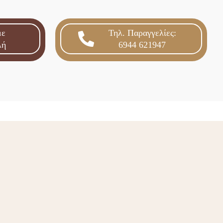
με
Τηλ. Παραγγελίες:
λή
6944 621947