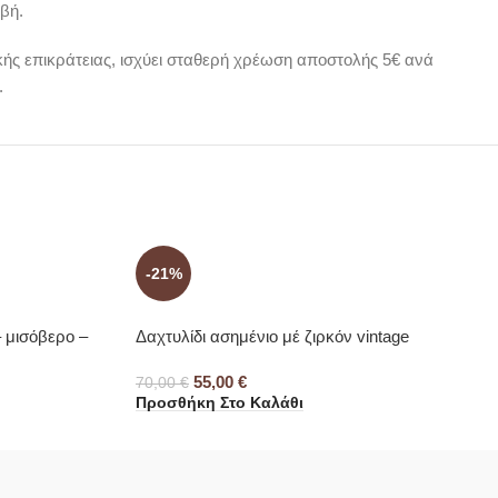
βή.
ικής επικράτειας, ισχύει σταθερή χρέωση αποστολής 5€ ανά
.
-21%
– μισόβερο –
Δαχτυλίδι ασημένιο μέ ζιρκόν vintage
55,00
€
70,00
€
Προσθήκη Στο Καλάθι