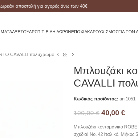
ν αποστολή για αγορές άνω των 40€
ΜΑΤΑ
ΑΞΕΣΟΥΆΡ
ΣΠΊΤΙ
ΕΊΔΗ ΔΏΡΩΝ
ΕΠΟΧΙΑΚΆ
ΡΟΥΧΙΣΜΌΣ
ΓΙΑ ΤΟΝ 
ERTO CAVALLI πολύχρωμο
Μπλουζάκι κ
CAVALLI πολ
Κωδικός προϊόντος:
an.1051
40,00
€
100,00
€
Μπλουζάκι κοντομάνικο ROBE
σχέδια! Νο. 42 Ιταλικό. Μήκος