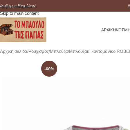
 με Box Now!
Δωρεά
Skip to navigation
Skip to main content
ΑΡΧΙΚΉ
ΚΟΣΜΉ
Αρχική σελίδα
Ρουχισμός
Μπλούζα
Μπλουζάκι κοντομάνικο ROB
-60%