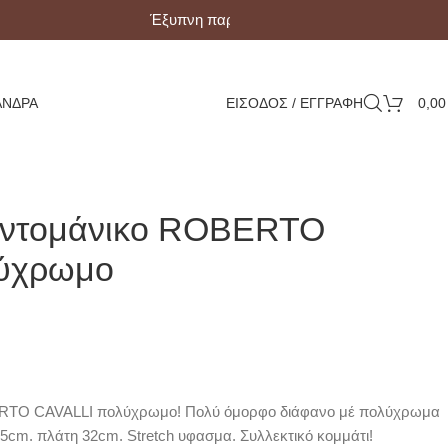
Έξυπνη παραλαβή με Box Now!
ΆΝΔΡΑ
ΕΙΣΟΔΟΣ / ΕΓΓΡΑΦΗ
0,0
οντομάνικο ROBERTO
ύχρωμο
RTO CAVALLI πολύχρωμο! Πολύ όμορφο διάφανο μέ πολύχρωμα
 55cm. πλάτη 32cm. Stretch υφασμα. Συλλεκτικό κομμάτι!