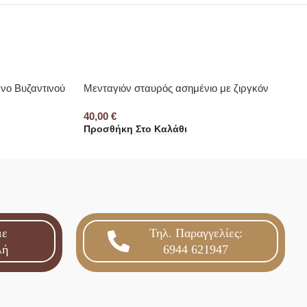
νο Βυζαντινού
Μενταγιόν σταυρός ασημένιο με ζιργκόν
40,00
€
Προσθήκη Στο Καλάθι
με
Τηλ. Παραγγελίες:
λή
6944 621947