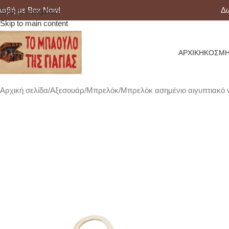
 με Box Now!
Δωρεά
Skip to navigation
Skip to main content
ΑΡΧΙΚΉ
ΚΟΣΜΉ
Αρχική σελίδα
Αξεσουάρ
Μπρελόκ
Μπρελόκ ασημένιο αιγυπτιακό v