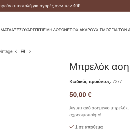
ν αποστολή για αγορές άνω των 40€
ΜΑΤΑ
ΑΞΕΣΟΥΆΡ
ΣΠΊΤΙ
ΕΊΔΗ ΔΏΡΩΝ
ΕΠΟΧΙΑΚΆ
ΡΟΥΧΙΣΜΌΣ
ΓΙΑ ΤΟΝ 
intage
Μπρελόκ ασημ
Κωδικός προϊόντος:
7277
50,00
€
Αιγυπτιακό ασημένιο μπρελόκ.
αχρησιμοποίητο!
1 σε απόθεμα