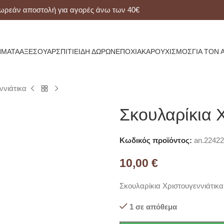
άν αποστολή για αγορές άνω των 40€
ΜΑΤΑ
ΑΞΕΣΟΥΆΡ
ΣΠΊΤΙ
ΕΊΔΗ ΔΏΡΩΝ
ΕΠΟΧΙΑΚΆ
ΡΟΥΧΙΣΜΌΣ
ΓΙΑ ΤΟΝ 
ννιάτικα
Σκουλαρίκια 
Κωδικός προϊόντος:
an.22422
10,00
€
Σκουλαρίκια Χριστουγεννιάτικα
1 σε απόθεμα