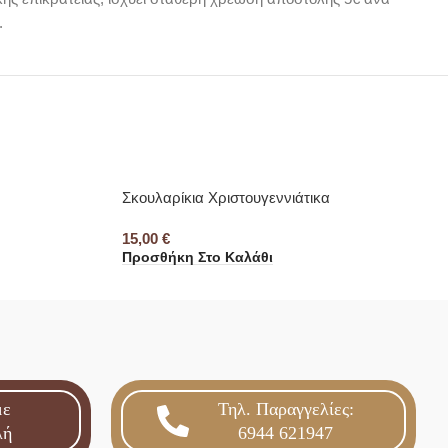
.
Σκουλαρίκια Χριστουγεννιάτικα
15,00
€
Προσθήκη Στο Καλάθι
με
Τηλ. Παραγγελίες:
λή
6944 621947