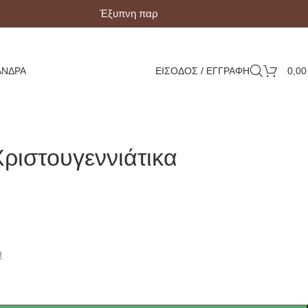
Έξυπνη παραλαβή με Box Now!
ΆΝΔΡΑ
ΕΙΣΟΔΟΣ / ΕΓΓΡΑΦΗ
0,0
Χριστουγεννιάτικα
!