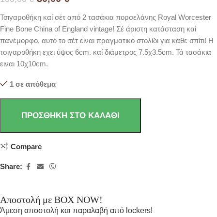
Τσιγαροθήκη καί σέτ από 2 τασάκια πορσελάνης Royal Worcester
Fine Bone China of England vintage! Σέ άριστη κατάσταση καί
πανέμορφο, αυτό το σέτ είναι πραγματικό στολίδι για κάθε σπίτι! Η
τσιγαροθήκη εχει ύψος 6cm. καί διάμετρος 7.5χ3.5cm. Τά τασάκια
ειναι 10χ10cm.
1 σε απόθεμα
ΠΡΟΣΘΉΚΗ ΣΤΟ ΚΑΛΆΘΙ
Compare
Share:
Αποστολή με BOX NOW!
Άμεση αποστολή και παραλαβή από lockers!