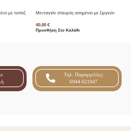
ένο με τοπάζ
Μενταγιόν σταυρός ασημένιο με ζιργκόν
40,00
€
Προσθήκη Στο Καλάθι
με
Τηλ. Παραγγελίες:
λή
6944 621947