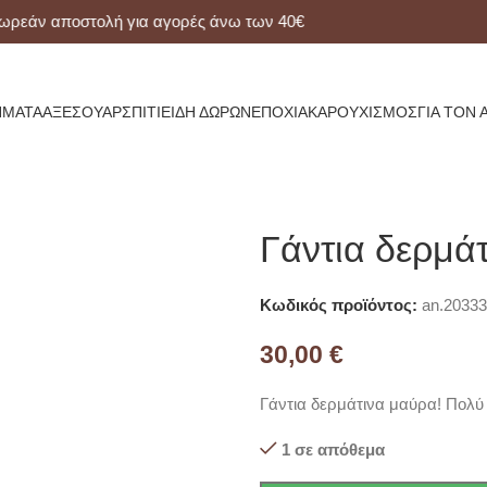
άν αποστολή για αγορές άνω των 40€
ΜΑΤΑ
ΑΞΕΣΟΥΆΡ
ΣΠΊΤΙ
ΕΊΔΗ ΔΏΡΩΝ
ΕΠΟΧΙΑΚΆ
ΡΟΥΧΙΣΜΌΣ
ΓΙΑ ΤΟΝ 
Γάντια δερμά
Κωδικός προϊόντος:
an.20333
30,00
€
Γάντια δερμάτινα μαύρα! Πολύ
1 σε απόθεμα