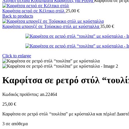
Αρχική σελίδα
Κοσμήματα
Καρφίτσες για Ρούχα
Καρφίτσα σε ρετρ
Καρφίτσα ρετρό σε Κέλτικο στύλ
25,00
€
Back to products
Καρφίτσα μπρονζέ σε Τούρκικο στύλ με κρύσταλλα
35,00
€
Click to enlarge
Καρφίτσα σε ρετρό στύλ “τουλ
Κωδικός προϊόντος:
an.22464
25,00
€
Καρφίτσα σε ρετρό στύλ “τουλίπα” με κρύσταλλα και πέρλα! Διαστά
3 σε απόθεμα