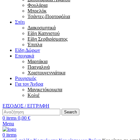
Φουλάρια
Μπρελόκ
Τσάντες-Πορτοφόλια
Σπίτι
Διακοσμητικά
Είδη Καπνιστού
Είδη Σερβιρίσματος
Έπιπλα
Είδη Δώρων
Εποχιακά
Μαρτάκια
Πασχαλινά
Χριστουγεννιάτικα
Ρουχισμός
Για τον Άνδρα
Μανικετόκουμπα
Κολιέ
ΕΙΣΟΔΟΣ / ΕΓΓΡΑΦΗ
Search
0
items
0,00
€
Menu
0
items