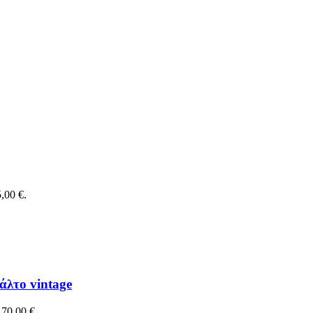
,00 €.
άλτο vintage
 70,00 €.