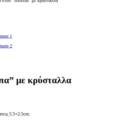
ό στύλ “τουλίπα” με κρύσταλλα
ίπα” με κρύσταλλα
σεις 5.5×2.5cm.