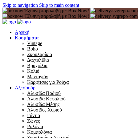
Skip to navigation
Skip to main content
Έξυπνη παραλαβή με Box Now!
Έξυπνη παραλαβή με Box Now!
Αρχική
Κοσμήματα
Vintage
Boho
Σκουλαρίκια
Δαχτυλίδια
Βραχιόλια
Κολιέ
Μενταγιόν
Καρφίτσες για Ρούχα
Αξεσουάρ
Αλυσίδα Ποδιού
Αλυσίδα Κεφαλιού
Αλυσίδα Μέσης
Αλυσίδες Χεριού
Γάντια
Ζώνες
Ρολόγια
Κομπολόγια
Σκουλαρίκια Αφαλού