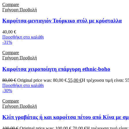
Compare
Γρήγορη Προβολή
Καρφίτσα-μενταγιόν Τούρκικο στύλ με κρύσταλλα
40,00
€
Προσθήκη στο καλάθι
-31%
Compare
Γρήγορη Προβολή
Καρφίτσα χειροποίητη επάργυρη ethnic-boho
80,00
€
Original price was: 80,00 €.
55,00
€
Η τρέχουσα τιμή είναι: 55
Προσθήκη στο καλάθι
-30%
Compare
Γρήγορη Προβολή
Κλίπ γραβάτας ή και καρφίτσα πέτου από Κίνα με σμ
100,00
€
Original price was: 100,00 €.
70,00
€
Η τρέχουσα τιμή είναι: