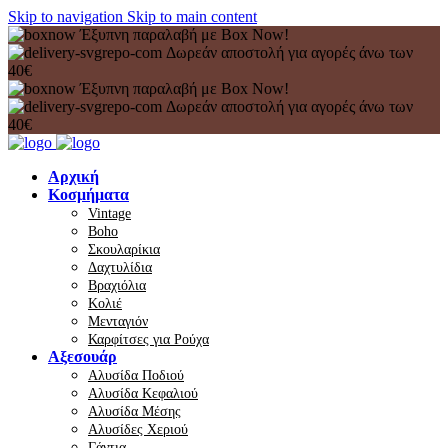
Skip to navigation
Skip to main content
Έξυπνη παραλαβή με Box Now!
Δωρεάν αποστολή για αγορές άνω των
40€
Έξυπνη παραλαβή με Box Now!
Δωρεάν αποστολή για αγορές άνω των
40€
Αρχική
Κοσμήματα
Vintage
Boho
Σκουλαρίκια
Δαχτυλίδια
Βραχιόλια
Κολιέ
Μενταγιόν
Καρφίτσες για Ρούχα
Αξεσουάρ
Αλυσίδα Ποδιού
Αλυσίδα Κεφαλιού
Αλυσίδα Μέσης
Αλυσίδες Χεριού
Γάντια