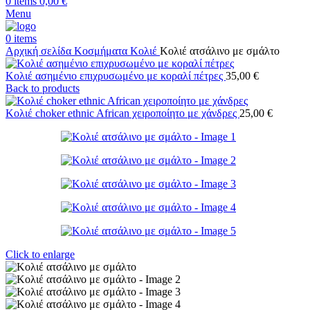
0
items
0,00
€
Menu
0
items
Αρχική σελίδα
Κοσμήματα
Κολιέ
Κολιέ ατσάλινο με σμάλτο
Κολιέ ασημένιο επιχρυσωμένο με κοραλί πέτρες
35,00
€
Back to products
Κολιέ choker ethnic African χειροποίητο με χάνδρες
25,00
€
Click to enlarge