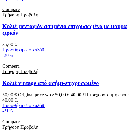
Compare
Γρήγορη Προβολή
Κολιέ-μενταγιόν ασημένιο-επιχρυσωμένο με μαύρα
ζιρκόν
35,00
€
Προσθήκη στο καλάθι
-20%
Compare
Γρήγορη Προβολή
Κολιέ vintage από ασήμι-επιχρυσωμένο
50,00
€
Original price was: 50,00 €.
40,00
€
Η τρέχουσα τιμή είναι:
40,00 €.
Προσθήκη στο καλάθι
-21%
Compare
Γρήγορη Προβολή