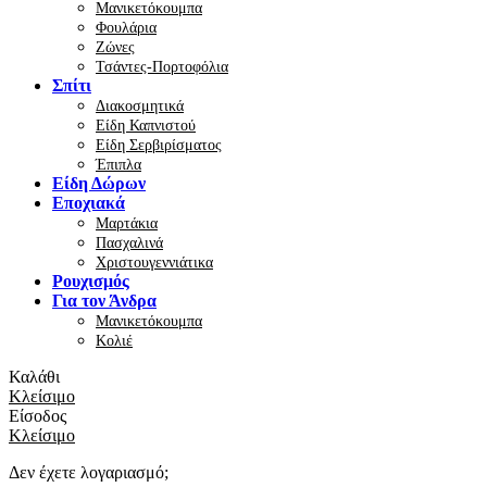
Μανικετόκουμπα
Φουλάρια
Ζώνες
Τσάντες-Πορτοφόλια
Σπίτι
Διακοσμητικά
Είδη Καπνιστού
Είδη Σερβιρίσματος
Έπιπλα
Είδη Δώρων
Εποχιακά
Μαρτάκια
Πασχαλινά
Χριστουγεννιάτικα
Ρουχισμός
Για τον Άνδρα
Μανικετόκουμπα
Κολιέ
Καλάθι
Κλείσιμο
Είσοδος
Κλείσιμο
Δεν έχετε λογαριασμό;