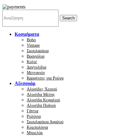
Search
Κοσμήματα
Boho
Vintage
Σκουλαρίκια
Βραχιόλια
Κολιέ
Δαχτυλίδια
Μενταγιόν
Καρφίτσες για Ρούχα
Αξεσουάρ
Αλυσίδες Χεριού
Αλυσίδα Μέσης
Αλυσίδα Κεφαλιού
Αλυσίδα Ποδιού
Γάντια
Ρολόγια
Σκουλαρίκια Αφαλού
Κομπολόγια
Μπρελόκ