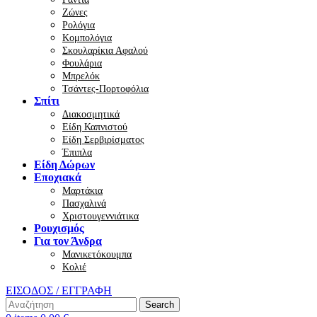
Ζώνες
Ρολόγια
Κομπολόγια
Σκουλαρίκια Αφαλού
Φουλάρια
Μπρελόκ
Τσάντες-Πορτοφόλια
Σπίτι
Διακοσμητικά
Είδη Καπνιστού
Είδη Σερβιρίσματος
Έπιπλα
Είδη Δώρων
Εποχιακά
Μαρτάκια
Πασχαλινά
Χριστουγεννιάτικα
Ρουχισμός
Για τον Άνδρα
Μανικετόκουμπα
Κολιέ
ΕΙΣΟΔΟΣ / ΕΓΓΡΑΦΗ
Search