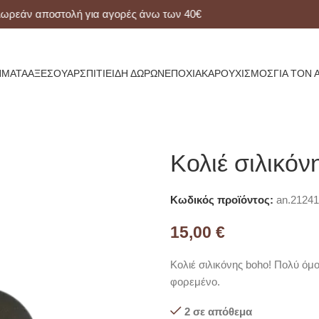
άν αποστολή για αγορές άνω των 40€
ΜΑΤΑ
ΑΞΕΣΟΥΆΡ
ΣΠΊΤΙ
ΕΊΔΗ ΔΏΡΩΝ
ΕΠΟΧΙΑΚΆ
ΡΟΥΧΙΣΜΌΣ
ΓΙΑ ΤΟΝ 
Κολιέ σιλικόν
Κωδικός προϊόντος:
an.21241
15,00
€
Κολιέ σιλικόνης boho! Πολύ όμ
φορεμένο.
2 σε απόθεμα