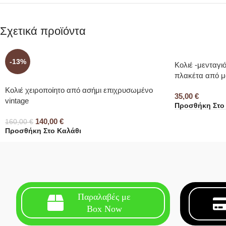
Σχετικά προϊόντα
-13%
Κολιέ -μενταγ
πλακέτα από μ
Κολιέ χειροποίητο από ασήμι επιχρυσωμένο
35,00
€
vintage
Προσθήκη Στο
140,00
€
160,00
€
Προσθήκη Στο Καλάθι
Παραλαβές με
Box Now