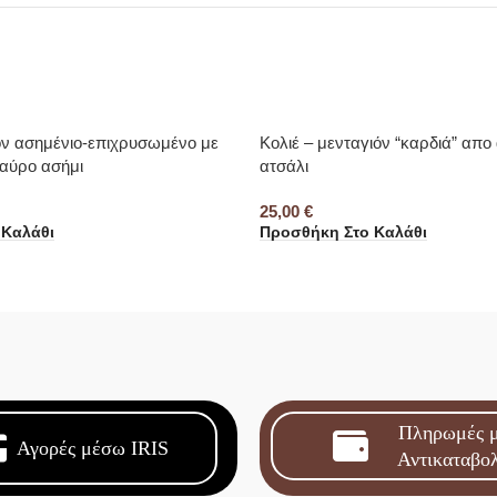
ιόν ασημένιο-επιχρυσωμένο με
Κολιέ – μενταγιόν “καρδιά” απο
αύρο ασήμι
ατσάλι
25,00
€
 Καλάθι
Προσθήκη Στο Καλάθι
Πληρωμές 
Αγορές μέσω IRIS
Αντικαταβο