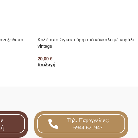
 ανοξείδωτο
Κολιέ από Σιγκαπούρη από κόκκαλο μέ κοράλι
vintage
20,00
€
Επιλογή
με
Τηλ. Παραγγελίες:
λή
6944 621947