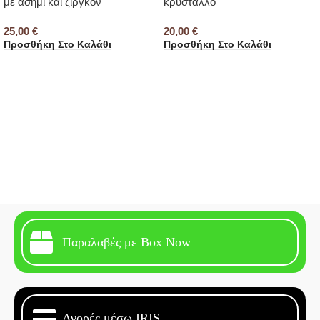
με ασήμι και ζιργκόν
κρύσταλλο
25,00
€
20,00
€
Προσθήκη Στο Καλάθι
Προσθήκη Στο Καλάθι
Παραλαβές με Box Now
Αγορές μέσω IRIS