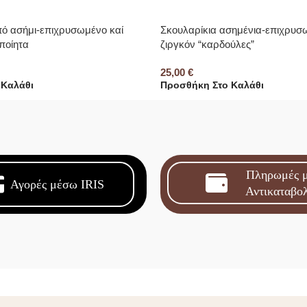
πό ασήμι-επιχρυσωμένο καί
Σκουλαρίκια ασημένια-επιχρυσ
ποίητα
ζιργκόν “καρδούλες”
25,00
€
 Καλάθι
Προσθήκη Στο Καλάθι
Πληρωμές 
Αγορές μέσω IRIS
Αντικαταβο