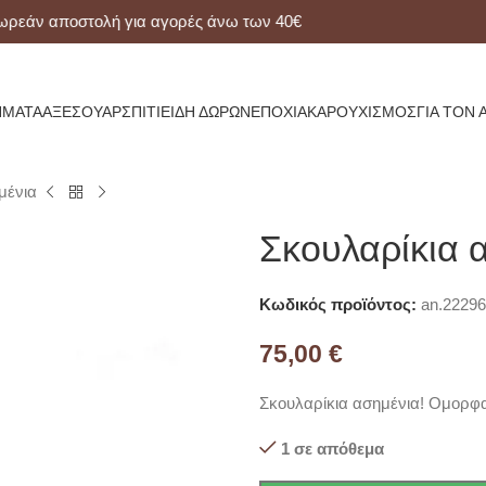
ν αποστολή για αγορές άνω των 40€
ΜΑΤΑ
ΑΞΕΣΟΥΆΡ
ΣΠΊΤΙ
ΕΊΔΗ ΔΏΡΩΝ
ΕΠΟΧΙΑΚΆ
ΡΟΥΧΙΣΜΌΣ
ΓΙΑ ΤΟΝ 
μένια
Σκουλαρίκια 
Κωδικός προϊόντος:
an.22296
75,00
€
Σκουλαρίκια ασημένια! Ομορφα
1 σε απόθεμα