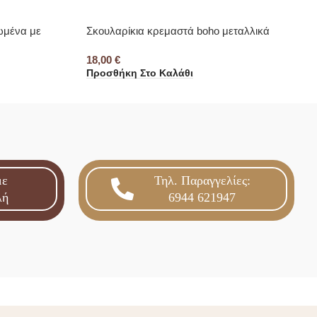
ωμένα με
Σκουλαρίκια κρεμαστά boho μεταλλικά
18,00
€
Προσθήκη Στο Καλάθι
με
Τηλ. Παραγγελίες:
λή
6944 621947