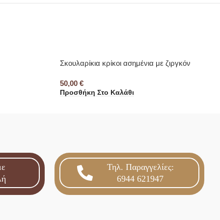
Σκουλαρίκια κρίκοι ασημένια με ζιργκόν
50,00
€
Προσθήκη Στο Καλάθι
με
Τηλ. Παραγγελίες:
λή
6944 621947