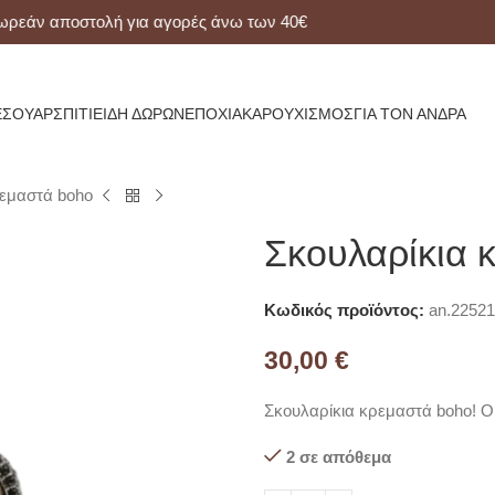
ν αποστολή για αγορές άνω των 40€
ΕΣΟΥΆΡ
ΣΠΊΤΙ
ΕΊΔΗ ΔΏΡΩΝ
ΕΠΟΧΙΑΚΆ
ΡΟΥΧΙΣΜΌΣ
ΓΙΑ ΤΟΝ ΆΝΔΡΑ
ρεμαστά boho
Σκουλαρίκια 
Κωδικός προϊόντος:
an.22521
30,00
€
Σκουλαρίκια κρεμαστά boho! 
2 σε απόθεμα