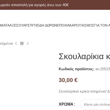
ν αποστολή για αγορές άνω των 40€
ΜΑΤΑ
ΑΞΕΣΟΥΆΡ
ΣΠΊΤΙ
ΕΊΔΗ ΔΏΡΩΝ
ΕΠΟΧΙΑΚΆ
ΡΟΥΧΙΣΜΌΣ
ΓΙΑ ΤΟΝ 
ασημένια
Σκουλαρίκια κ
Κωδικός προϊόντος:
an.20523
30,00
€
Σκουλαρίκια κρίκοι ασημένια! 
ΧΡΏΜΑ