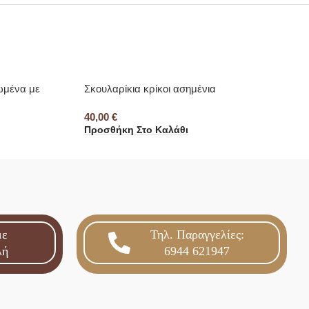
ωμένα με
Σκουλαρίκια κρίκοι ασημένια
40,00
€
Προσθήκη Στο Καλάθι
με
Τηλ. Παραγγελίες:
λή
6944 621947