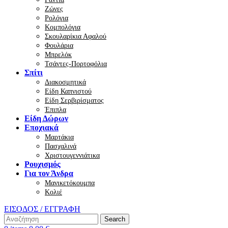
Ζώνες
Ρολόγια
Κομπολόγια
Σκουλαρίκια Αφαλού
Φουλάρια
Μπρελόκ
Τσάντες-Πορτοφόλια
Σπίτι
Διακοσμητικά
Είδη Καπνιστού
Είδη Σερβιρίσματος
Έπιπλα
Είδη Δώρων
Εποχιακά
Μαρτάκια
Πασχαλινά
Χριστουγεννιάτικα
Ρουχισμός
Για τον Άνδρα
Μανικετόκουμπα
Κολιέ
ΕΙΣΟΔΟΣ / ΕΓΓΡΑΦΗ
Search