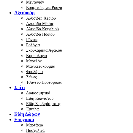
Μενταγιόν
Καρφίτσες για Ρούχα
Αξεσουάρ
Αλυσίδες Χεριού
Αλυσίδα Μέσης
Αλυσίδα Κεφαλιού
Αλυσίδα Ποδιού
Γάντια
Ρολόγια
Σκουλαρίκια Αφαλού
Κομπολόγια
Μπρελόκ
Μανικετόκουμπα
Φουλάρια
Ζώνες
Τσάντες-Πορτοφόλια
Σπίτι
Διακοσμητικά
Είδη Καπνιστού
Είδη Σερβιρίσματος
Έπιπλα
Είδη Δώρων
Εποχιακά
Μαρτάκια
Πασχαλινά