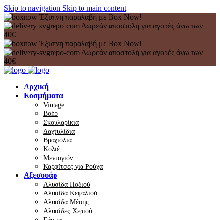
Skip to navigation
Skip to main content
Έξυπνη παραλαβή με Box Now!
Δωρεάν αποστολή για αγορές άνω των
40€
Έξυπνη παραλαβή με Box Now!
Δωρεάν αποστολή για αγορές άνω των
40€
Αρχική
Κοσμήματα
Vintage
Boho
Σκουλαρίκια
Δαχτυλίδια
Βραχιόλια
Κολιέ
Μενταγιόν
Καρφίτσες για Ρούχα
Αξεσουάρ
Αλυσίδα Ποδιού
Αλυσίδα Κεφαλιού
Αλυσίδα Μέσης
Αλυσίδες Χεριού
Γάντια