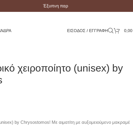
Έξυπνη παραλαβή με Box Now!
ΆΝΔΡΑ
ΕΙΣΟΔΟΣ / ΕΓΓΡΑΦΗ
0,0
ικό χειροποίητο (unisex) by
s
(unisex) by Chrysostomos! Με αιματίτη με αυξομειούμενο μακραμέ