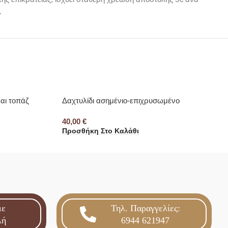
.
και τοπάζ
Δαχτυλίδι ασημένιο-επιχρυσωμένο
40,00
€
Προσθήκη Στο Καλάθι
με
Τηλ. Παραγγελίες:
λή
6944 621947