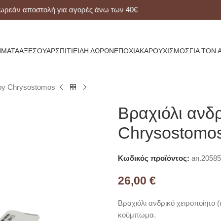
ν αποστολή για αγορές άνω των 40€
ΜΑΤΑ
ΑΞΕΣΟΥΆΡ
ΣΠΊΤΙ
ΕΊΔΗ ΔΏΡΩΝ
ΕΠΟΧΙΑΚΆ
ΡΟΥΧΙΣΜΌΣ
ΓΙΑ ΤΟΝ 
 by Chrysostomos
Βραχιόλι ανδρ
Chrysostomo
Κωδικός προϊόντος:
an.20585
26,00
€
Βραχιόλι ανδρικό χειροποίητο 
κούμπωμα.