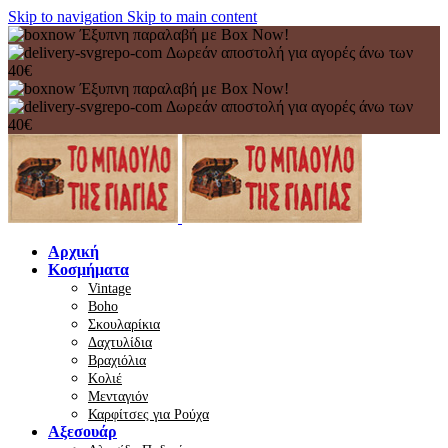
Skip to navigation
Skip to main content
Έξυπνη παραλαβή με Box Now!
Δωρεάν αποστολή για αγορές άνω των
40€
Έξυπνη παραλαβή με Box Now!
Δωρεάν αποστολή για αγορές άνω των
40€
Αρχική
Κοσμήματα
Vintage
Boho
Σκουλαρίκια
Δαχτυλίδια
Βραχιόλια
Κολιέ
Μενταγιόν
Καρφίτσες για Ρούχα
Αξεσουάρ