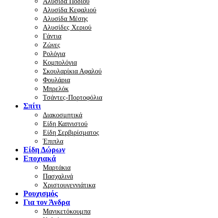
Αλυσίδα Ποδιού
Αλυσίδα Κεφαλιού
Αλυσίδα Μέσης
Αλυσίδες Χεριού
Γάντια
Ζώνες
Ρολόγια
Κομπολόγια
Σκουλαρίκια Αφαλού
Φουλάρια
Μπρελόκ
Τσάντες-Πορτοφόλια
Σπίτι
Διακοσμητικά
Είδη Καπνιστού
Είδη Σερβιρίσματος
Έπιπλα
Είδη Δώρων
Εποχιακά
Μαρτάκια
Πασχαλινά
Χριστουγεννιάτικα
Ρουχισμός
Για τον Άνδρα
Μανικετόκουμπα