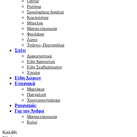
Γάντια
Ρολόγια
Σκουλαρίκια Αφαλού
Κομπολόγια
Μπρελόκ
Μανικετόκουμπα
Φουλάρια
Ζώνες
Τσάντες-Πορτοφόλια
Σπίτι
Διακοσμητικά
Είδη Καπνιστού
Είδη Σερβιρίσματος
Έπιπλα
Είδη Δώρων
Εποχιακά
Μαρτάκια
Πασχαλινά
Χριστουγεννιάτικα
Ρουχισμός
Για τον Άνδρα
Μανικετόκουμπα
Κολιέ
Καλάθι