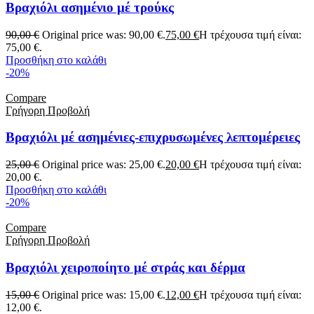
Βραχιόλι ασημένιο μέ τρούκς
90,00
€
Original price was: 90,00 €.
75,00
€
Η τρέχουσα τιμή είναι:
75,00 €.
Προσθήκη στο καλάθι
-20%
Compare
Γρήγορη Προβολή
Βραχιόλι μέ ασημένιες-επιχρυσωμένες λεπτομέρειες
25,00
€
Original price was: 25,00 €.
20,00
€
Η τρέχουσα τιμή είναι:
20,00 €.
Προσθήκη στο καλάθι
-20%
Compare
Γρήγορη Προβολή
Βραχιόλι χειροποίητο μέ στράς και δέρμα
15,00
€
Original price was: 15,00 €.
12,00
€
Η τρέχουσα τιμή είναι:
12,00 €.