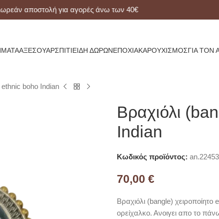
άν αποστολή για αγορές άνω των 40€
ΜΑΤΑ
ΑΞΕΣΟΥΆΡ
ΣΠΊΤΙ
ΕΊΔΗ ΔΏΡΩΝ
ΕΠΟΧΙΑΚΆ
ΡΟΥΧΙΣΜΌΣ
ΓΙΑ ΤΟΝ 
 ethnic boho Indian
Βραχιόλι (ban
Indian
Κωδικός προϊόντος:
an.22453
70,00
€
Βραχιόλι (bangle) χειροποίητο 
ορείχαλκο. Ανοιγει απο το πάν