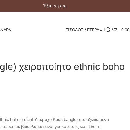
Έξυπνη παραλαβή με Box Now!
ΆΝΔΡΑ
ΕΙΣΟΔΟΣ / ΕΓΓΡΑΦΗ
0,0
gle) χειροποίητο ethnic boho
ethnic boho Indian! Υπέροχο Kada bangle απο οξειδωμένο
ω μέρος με βιδούλα και ειναι για καρπούς εως 18cm.