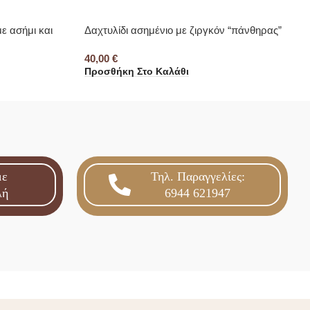
ε ασήμι και
Δαχτυλίδι ασημένιο με ζιργκόν “πάνθηρας”
40,00
€
Προσθήκη Στο Καλάθι
με
Τηλ. Παραγγελίες:
λή
6944 621947