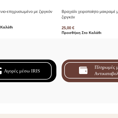
ένιο-επιχρυσωμένο με ζιργκόν
Βραχιόλι χειροποίητο μακραμέ μ
ζιργκόν
 Καλάθι
25,00
€
Προσθήκη Στο Καλάθι
Πληρωμές 
Αγορές μέσω IRIS
Αντικαταβο