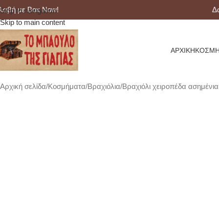
 με Box Now!
Δωρεά
Skip to navigation
Skip to main content
ΑΡΧΙΚΉ
ΚΟΣΜΉ
Αρχική σελίδα
Κοσμήματα
Βραχιόλια
Βραχιόλι χειροπέδα ασημένι