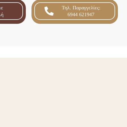
με
Τηλ. Παραγγελίες:
λή
6944 621947