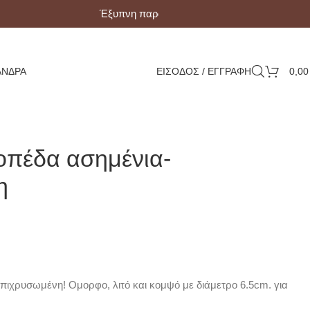
Έξυπνη παραλαβή με Box Now!
ΆΝΔΡΑ
ΕΙΣΟΔΟΣ / ΕΓΓΡΑΦΗ
0,0
ροπέδα ασημένια-
η
πιχρυσωμένη! Ομορφο, λιτό και κομψό με διάμετρο 6.5cm. για