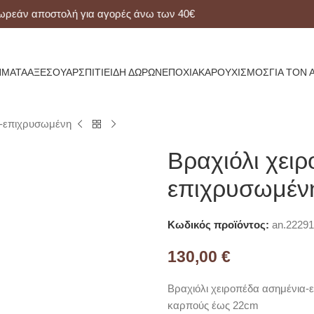
ν αποστολή για αγορές άνω των 40€
ΜΑΤΑ
ΑΞΕΣΟΥΆΡ
ΣΠΊΤΙ
ΕΊΔΗ ΔΏΡΩΝ
ΕΠΟΧΙΑΚΆ
ΡΟΥΧΙΣΜΌΣ
ΓΙΑ ΤΟΝ 
α-επιχρυσωμένη
Βραχιόλι χει
επιχρυσωμέν
Κωδικός προϊόντος:
an.22291
130,00
€
Βραχιόλι χειροπέδα ασημένια-ε
καρπούς έως 22cm