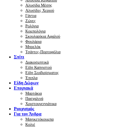
Αλυσίδα Κεφαλιού
Αλυσίδα Μέσης
Αλυσίδες Χεριού
Γάντια
Ζώνες
Ρολόγια
Κομπολόγια
Σκουλαρίκια Αφαλού
Φουλάρια
Μπρελόκ
Τσάντες-Πορτοφόλια
Σπίτι
Διακοσμητικά
Είδη Καπνιστού
Είδη Σερβιρίσματος
Έπιπλα
Είδη Δώρων
Εποχιακά
Μαρτάκια
Πασχαλινά
Χριστουγεννιάτικα
Ρουχισμός
Για τον Άνδρα
Μανικετόκουμπα
Κολιέ