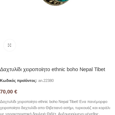
Click to enlarge
Δαχτυλίδι χειροποίητο ethnic boho Nepal Tibet
Κωδικός προϊόντος:
an.22380
70,00
€
Δαχτυλίδι χειροποίητο ethnic boho Nepal Tibet! Ενα πανέμορφο
χειροποίητο δαχτυλίδι απο Θιβετιανό ασήμι, τυρκουάζ και κοράλι
με χαρακτηριστική δουλειά Θιβέτ. Αυξομειούμενο μέγεθος.