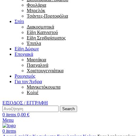
Φουλάρια
Μπρελόκ
Τσάντες-Πορτοφόλια
Σπίτι
Διακοσμητικά
Είδη Καπνιστού
Είδη Σερβιρίσματος
Έπιπλα
Είδη Δώρων
Εποχιακά
Μαρτάκια
Πασχαλινά
Χριστουγεννιάτικα
Ρουχισμός
Για τον Άνδρα
Μανικετόκουμπα
Κολιέ
ΕΙΣΟΔΟΣ / ΕΓΓΡΑΦΗ
Search
0
items
0,00
€
Menu
0
items