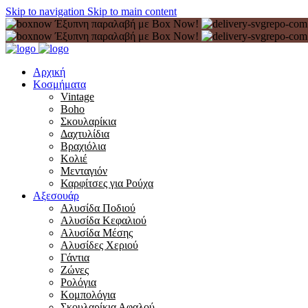
Skip to navigation
Skip to main content
Έξυπνη παραλαβή με Box Now!
Έξυπνη παραλαβή με Box Now!
Αρχική
Κοσμήματα
Vintage
Boho
Σκουλαρίκια
Δαχτυλίδια
Βραχιόλια
Κολιέ
Μενταγιόν
Καρφίτσες για Ρούχα
Αξεσουάρ
Αλυσίδα Ποδιού
Αλυσίδα Κεφαλιού
Αλυσίδα Μέσης
Αλυσίδες Χεριού
Γάντια
Ζώνες
Ρολόγια
Κομπολόγια
Σκουλαρίκια Αφαλού