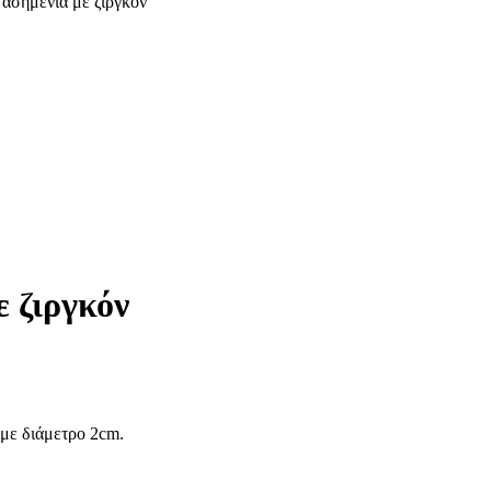
 ασημένια με ζιργκόν
ε ζιργκόν
 με διάμετρο 2cm.